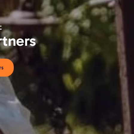
t
tners
rs