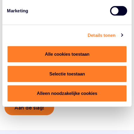
op een positieve manier het onderwerp belichten.
Marketing
Tekst
De kracht van je boodschap zit ‘m in de kern van je
verhaal en in een duidelijke omschrijving van wat je te
Details tonen
bieden hebt. Zorg dat een bezoeker begrijpt waarom ze
naar jou moeten komen. Schrijf uitnodigend en zorg dat
je praktische zaken vermeld.
Alle cookies toestaan
Arrangementen
Wist je dat je ook een arrangement kunt toevoegen?
Selectie toestaan
Voeg een locatie toe met een naam die begint met
‘Arrangement’ en vul het adres van het hoofdonderdeel
in.
Alleen noodzakelijke cookies
Aan de slag!