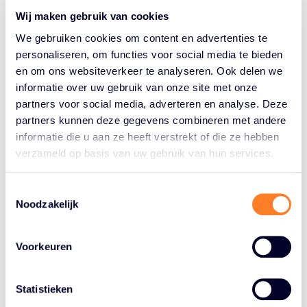
Wij maken gebruik van cookies
We gebruiken cookies om content en advertenties te
personaliseren, om functies voor social media te bieden
en om ons websiteverkeer te analyseren. Ook delen we
informatie over uw gebruik van onze site met onze
partners voor social media, adverteren en analyse. Deze
partners kunnen deze gegevens combineren met andere
informatie die u aan ze heeft verstrekt of die ze hebben
verzameld op basis van uw gebruik van hun services.
Toestemmingsselectie
Noodzakelijk
Tips
voor een goede presentatie
Voorkeuren
Beeld
Beelden zeggen meer dan 1000 woorden. Zeker voor de
online bezoeker; hij leest niet, maar scant pagina’s op
Willeke Machiels
Statistieken
beeld. Gebruik dus herkenbare en inspirerende foto’s die