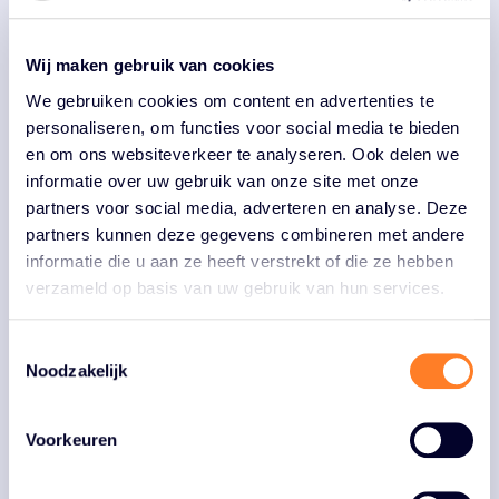
toekomstbestendig Brabant. Want alleen als het goed
gaat met onze inwoners, locaties en natuur, blijft
Wij maken gebruik van cookies
Brabant een provincie om van te houden én in te
investeren. Wie het zoekt, kan Goed Leven in Brabant
We gebruiken cookies om content en advertenties te
vinden.
personaliseren, om functies voor social media te bieden
en om ons websiteverkeer te analyseren. Ook delen we
Wat Goed Leven precies is? Dat verschilt per persoon.
informatie over uw gebruik van onze site met onze
Wij stimuleren de veelzijdigheid van Goed Leven in
partners voor social media, adverteren en analyse. Deze
Brabant en delen de verhalen, mensen en plekken die het
partners kunnen deze gegevens combineren met andere
karakter van de provincie vormen.
informatie die u aan ze heeft verstrekt of die ze hebben
verzameld op basis van uw gebruik van hun services.
Daarom nodigen we iedereen uit om zelf op
ontdekkingstocht te gaan. Bijvoorbeeld via onze
Toestemmingsselectie
Noodzakelijk
internationale campagne, waarin bezoekers en inwoners
hun eigen Goed Leven-momenten delen. Of het nu gaat
om een goed gesprek op een terras, een wandeling door
Voorkeuren
de natuur of een bijzonder lokaal evenement – het zijn
juist die grote én kleine momenten die Brabant zo