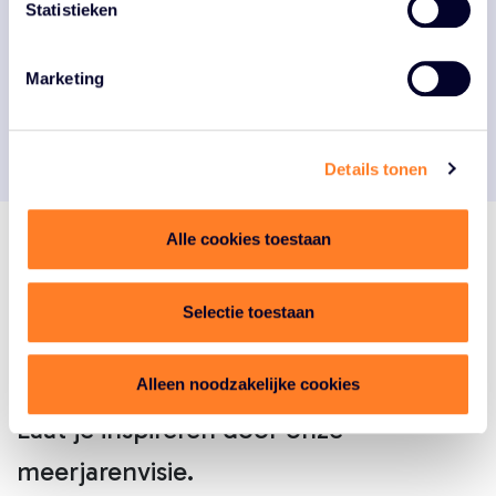
bijzonder maken.
Statistieken
Marketing
Meer over de campagne
Details tonen
Alle cookies toestaan
Selectie toestaan
Goed
Hoe draag jij bij aan
Leven?
Alleen noodzakelijke cookies
Laat je inspireren door onze
meerjarenvisie.