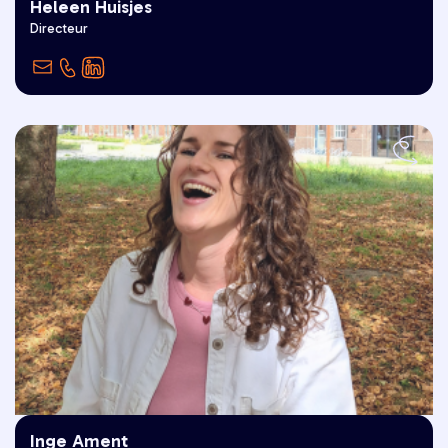
Heleen Huisjes
“Goed Leven is voor mij tuin klusjes
Directeur
klaren.”
Inge Ament