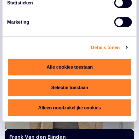
Manager Routebureau
Statistieken
"Goed leven is voor mij, je eigen weg
Team Routebureau
vinden."
Marketing
Details tonen
Alle cookies toestaan
Selectie toestaan
Alleen noodzakelijke cookies
Frank Van den Eijnden