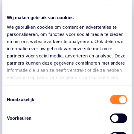
Medewerker Business Development
"Goed Leven is voor mij het leven niet
Team Business Services
te serieus nemen."
Wij maken gebruik van cookies
We gebruiken cookies om content en advertenties te
personaliseren, om functies voor social media te bieden
en om ons websiteverkeer te analyseren. Ook delen we
informatie over uw gebruik van onze site met onze
partners voor social media, adverteren en analyse. Deze
partners kunnen deze gegevens combineren met andere
informatie die u aan ze heeft verstrekt of die ze hebben
verzameld op basis van uw gebruik van hun services.
Toestemmingsselectie
Noodzakelijk
Voorkeuren
Fabio Tat