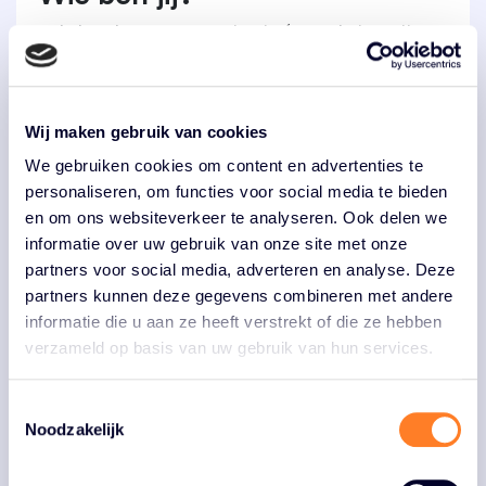
Je houdt van communicatie én van buiten zijn
(wandelen, fietsen of gewoon lekker de natuur in)
Je wil graag leren en staat open om nieuwe skills
op te doen
Wij maken gebruik van cookies
Je helpt graag mee in een team
We gebruiken cookies om content en advertenties te
personaliseren, om functies voor social media te bieden
Je denkt mee, stelt vragen en durft
en om ons websiteverkeer te analyseren. Ook delen we
verantwoordelijkheid te nemen
informatie over uw gebruik van onze site met onze
partners voor social media, adverteren en analyse. Deze
Solliciteren?
partners kunnen deze gegevens combineren met andere
informatie die u aan ze heeft verstrekt of die ze hebben
Kom jij per januari of februari 2027 bij ons stage
verzameld op basis van uw gebruik van hun services.
lopen? Stuur je CV en motivatie via onderstaande
knop naar
Kiki Brouwers
van het Routebureau.
Toestemmingsselectie
Noodzakelijk
Solliciteren