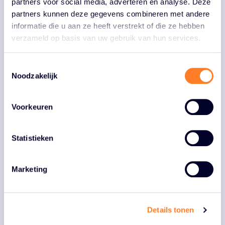
partners voor social media, adverteren en analyse. Deze
partners kunnen deze gegevens combineren met andere
Praktisch
informatie die u aan ze heeft verstrekt of die ze hebben
De Duits Lijntje-fietsroute bestaat uit drie
verzameld op basis van uw gebruik van hun services.
dagetappes van 25 tot 35 kilometer. De route
volgt het fietsknooppuntennetwerk met wit-
Toestemmingsselectie
groene bordjes die je van knooppunt naar
Noodzakelijk
knooppunt brengen.
Het knooppuntennetwerk in Noord-Brabant en
Voorkeuren
Limburg is onderdeel van een landelijk systeem
en voldoet aan de hoogste kwaliteitseisen.
Onderweg zijn er genoeg plekken om te
Statistieken
pauzeren voor een hapje of drankje. Meer
informatie en GPX-bestanden vind je op:
visitbrabant.com/duitslijntje
Marketing
Over het Duits Lijntje
Details tonen
Tussen 1873 en het midden van de 20e eeuw was