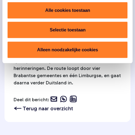
het Duits Lijntje een belangrijke spoorlijn tussen
Nederland en Duitsland. Via Boxtel reisden
Alle cookies toestaan
mensen en goederen van Londen naar Berlijn en
zelfs tot Sint-Petersburg. Deze spoorlijn bracht
Selectie toestaan
niet alleen verkeer, maar ook veel verhalen en
geschiedenis met zich mee.
Alleen noodzakelijke cookies
Nu, meer dan 150 jaar later, is het oude
spoorpad een bijzondere fietsroute vol
herinneringen. De route loopt door vier
Brabantse gemeentes en één Limburgse, en gaat
daarna verder Duitsland in.
Deel dit bericht:
Terug naar overzicht