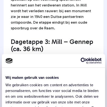
herinnert aan het verdwenen station. In Mill
wordt het verleden rauwer: bij een monument
zie je waar in 1940 een Duitse pantsertrein
ontspoorde. De etappe eindigt bij een oude
spoorbrug over de Raam.
Dagetappe 3: Mill – Gennep
(ca. 36 km)
Deze etappe gaat door het groen langs het oude
spoorpad. In Haps en Beugen zijn nog resten van
stations en seinpalen te vinden. In Gennep, het
hart van het Duits Lijntje, bezoek je Museum Het
Wij maken gebruik van cookies
Petershuis en de Martinustoren. De originele
We gebruiken cookies om content en advertenties te
stoomlocomotief ‘Blauwe Brabander’ staat hier
personaliseren, om functies voor social media te bieden
trots tentoongesteld. De Maasbrug en de zwarte
en om ons websiteverkeer te analyseren. Ook delen we
locomotief LOC ’94 vormen het symbolische
informatie over uw gebruik van onze site met onze
einde van deze bijzondere reis.